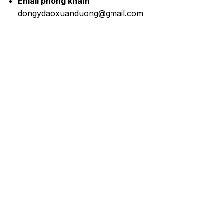
Email phòng khám
dongydaoxuanduong@gmail.com