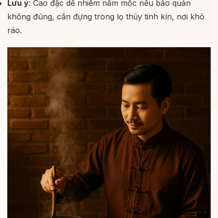
Lưu ý
: Cao đặc dễ nhiễm nấm mốc nếu bảo quản
không đúng, cần đựng trong lọ thủy tinh kín, nơi khô
ráo.