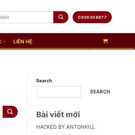
ch
0939308877
C
LIÊN HỆ
Search
SEARCH
Bài viết mới
HACKED BY ANTONKILL