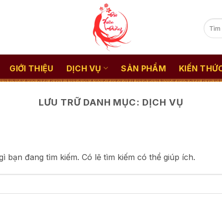
Sear
for:
GIỚI THIỆU
DỊCH VỤ
SẢN PHẨM
KIẾN THỨ
LƯU TRỮ DANH MỤC:
DỊCH VỤ
 bạn đang tìm kiếm. Có lẽ tìm kiếm có thể giúp ích.